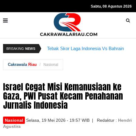
Sabtu, 08 Agustus 2026
Kapolda Riau dan Istri Bantu Ringankan
Beban Anggota
R
Tebak Skor Laga Indonesia Vs Bahrain
BREAKING
NEWS
Kembali Dibuka Hari Ini
S
Cakrawala
Riau
Nasional
Israel Cegat Misi Kemanusiaan ke
Gaza, PWI Pusat Kecam Penahanan
Jurnalis Indonesia
Nasional
Selasa, 19 Mei 2026 - 19:57 WIB | Redaktur :
Hendri
Agustira