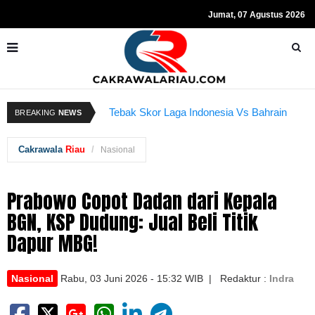
Jumat, 07 Agustus 2026
Resmi Ditahan KPK, Hasto Kristiyanto
K
BREAKING
NEWS
Tebak Skor Laga Indonesia Vs Bahrain
Sempat Teriakkan Kata "Merdeka"
Kembali Dibuka Hari Ini
B
Cakrawala
Riau
Nasional
Prabowo Copot Dadan dari Kepala
BGN, KSP Dudung: Jual Beli Titik
Dapur MBG!
Nasional
Rabu, 03 Juni 2026 - 15:32 WIB | Redaktur :
Indra