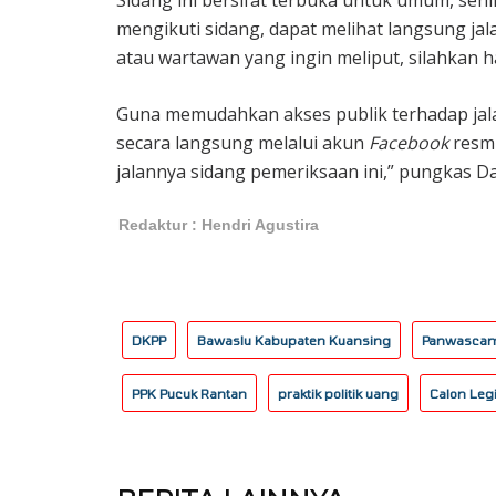
Sidang ini bersifat terbuka untuk umum, seh
mengikuti sidang, dapat melihat langsung jal
atau wartawan yang ingin meliput, silahkan 
Guna memudahkan akses publik terhadap jalan
secara langsung melalui akun
Facebook
resmi
jalannya sidang pemeriksaan ini,” pungkas Da
Redaktur : Hendri Agustira
DKPP
Bawaslu Kabupaten Kuansing
Panwascam
PPK Pucuk Rantan
praktik politik uang
Calon Leg