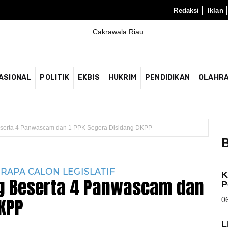
Redaksi
Iklan
ASIONAL
POLITIK
EKBIS
HUKRIM
PENDIDIKAN
OLAHR
eserta 4 Panwascam dan 1 PPK Segera Disidang DKPP
B
RAPA CALON LEGISLATIF
K
g Beserta 4 Panwascam dan
P
DKPP
06
L