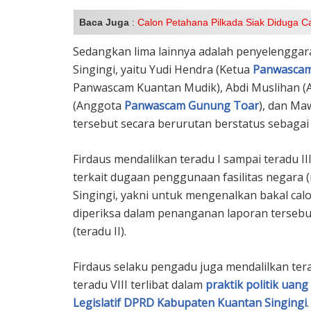
Baca Juga
:
Calon Petahana Pilkada Siak Diduga Ca
Sedangkan lima lainnya adalah penyelenggar
Singingi, yaitu Yudi Hendra (Ketua
Panwascam
Panwascam Kuantan Mudik), Abdi Muslihan (
(Anggota
Panwascam Gunung Toar
), dan Ma
tersebut secara berurutan berstatus sebagai 
Firdaus mendalilkan teradu I sampai teradu II
terkait dugaan penggunaan fasilitas negara 
Singingi, yakni untuk mengenalkan bakal calon
diperiksa dalam penanganan laporan tersebu
(teradu II).
Firdaus selaku pengadu juga mendalilkan teradu
teradu VIII terlibat dalam
praktik politik uang
Legislatif DPRD Kabupaten Kuantan Singingi
.