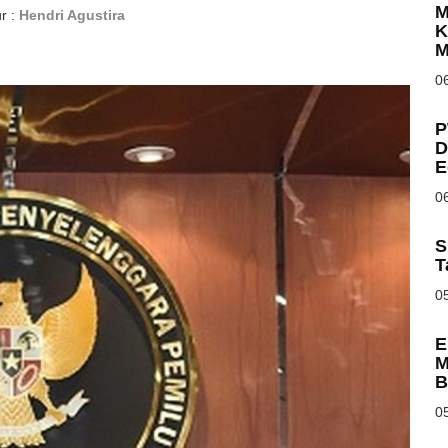
M
r :
Hendri Agustira
K
M
06
P
D
E
06
S
T
05
E
M
B
05