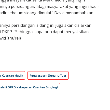
ingga masyarakat serta awak media yang ingin
annya persidangan. “Bagi masyarakat yang ingin hadir
hadir sebelum sidang dimulai,” David menambahkan.
nya persidangan, sidang ini juga akan disiarkan
 DKPP. “Sehingga siapa pun dapat menyaksikan
vid.(tra/rel)
 Kuantan Mudik
Panwascam Gunung Toar
islatif DPRD Kabupaten Kuantan Singingi