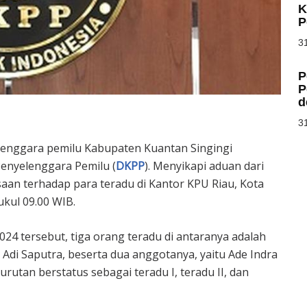
K
P
31
P
P
d
31
enggara pemilu Kabupaten Kuantan Singingi
enyelenggara Pemilu (
DKPP
). Menyikapi aduan dari
aan terhadap para teradu di Kantor KPU Riau, Kota
ukul 09.00 WIB.
4 tersebut, tiga orang teradu di antaranya adalah
 Adi Saputra, beserta dua anggotanya, yaitu Ade Indra
urutan berstatus sebagai teradu I, teradu II, dan