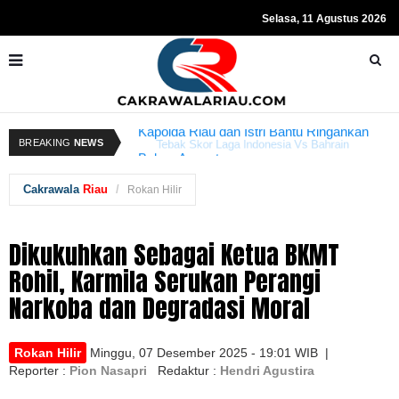
Selasa, 11 Agustus 2026
donesia Vs Bahrain
Kapolda Riau dan Istri Bantu Ringankan
R
BREAKING
NEWS
 Ini
Beban Anggota
S
Cakrawala
Riau
Rokan Hilir
Dikukuhkan Sebagai Ketua BKMT
Rohil, Karmila Serukan Perangi
Narkoba dan Degradasi Moral
Rokan Hilir
Minggu, 07 Desember 2025 - 19:01 WIB |
Reporter :
Pion Nasapri
Redaktur :
Hendri Agustira