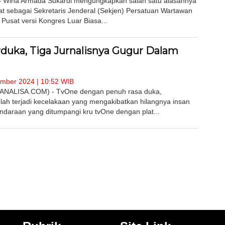
 Wina Armada Sukardi mengungkapkan salah satu alasannya
t sebagai Sekretaris Jenderal (Sekjen) Persatuan Wartawan
 Pusat versi Kongres Luar Biasa...
duka, Tiga Jurnalisnya Gugur Dalam
mber 2024 | 10:52 WIB
ANALISA.COM) - TvOne dengan penuh rasa duka,
ah terjadi kecelakaan yang mengakibatkan hilangnya insan
endaraan yang ditumpangi kru tvOne dengan plat...