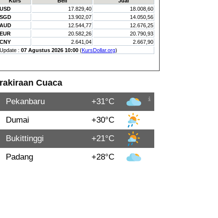
rakiraan Cuaca
Pekanbaru
+31°C
Dumai
+30°C
Bukittinggi
+21°C
Padang
+28°C