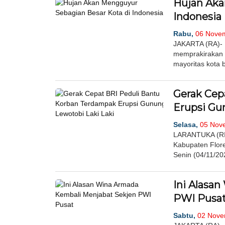
Hujan Aka
Indonesia
Rabu,
06 Novem
JAKARTA (RA)- 
memprakirakan h
mayoritas kota b
Gerak Cep
Erupsi Gu
Selasa,
05 Nove
LARANTUKA (RIA
Kabupaten Flore
Senin (04/11/202
Ini Alasa
PWI Pusa
Sabtu,
02 Novem