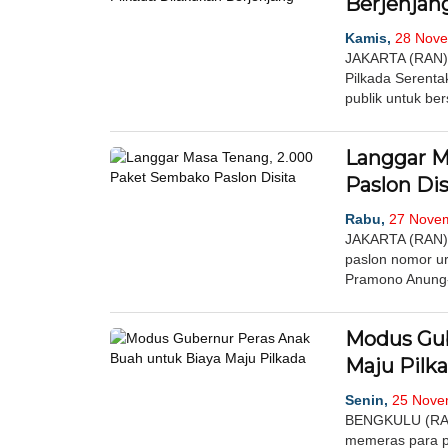
Berjenjan
Kamis,
28 Nove
JAKARTA (RAN)
Pilkada Serenta
publik untuk ber
Langgar M
Paslon Dis
Rabu,
27 Novem
JAKARTA (RAN)-B
paslon nomor u
Pramono Anung-
Modus Gub
Maju Pilk
Senin,
25 Novem
BENGKULU (RAN)
memeras para pe