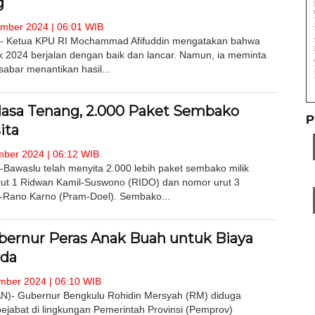
g
mber 2024 | 06:01 WIB
- Ketua KPU RI Mochammad Afifuddin mengatakan bahwa
k 2024 berjalan dengan baik dan lancar. Namun, ia meminta
sabar menantikan hasil...
asa Tenang, 2.000 Paket Sembako
P
ita
ber 2024 | 06:12 WIB
awaslu telah menyita 2.000 lebih paket sembako milik
rut 1 Ridwan Kamil-Suswono (RIDO) dan nomor urut 3
Rano Karno (Pram-Doel). Sembako...
ernur Peras Anak Buah untuk Biaya
ada
ber 2024 | 06:10 WIB
- Gubernur Bengkulu Rohidin Mersyah (RM) diduga
jabat di lingkungan Pemerintah Provinsi (Pemprov)