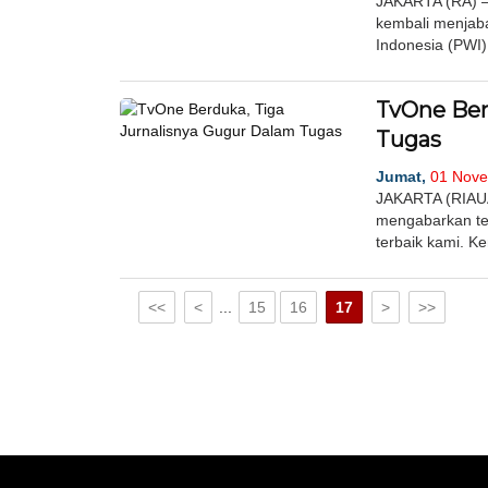
JAKARTA (RA) –
kembali menjaba
Indonesia (PWI)
TvOne Ber
Tugas
Jumat,
01 Nove
JAKARTA (RIAU
mengabarkan tel
terbaik kami. K
<<
<
...
15
16
17
>
>>