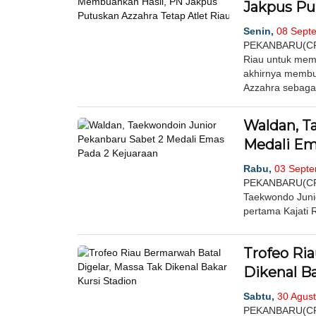
Jakpus Pu
Senin,
08 Septe
PEKANBARU(CR)-
Riau untuk mem
akhirnya membu
Azzahra sebagai
Waldan, T
Medali Em
Rabu,
03 Septe
PEKANBARU(CR)-P
Taekwondo Junio
pertama Kajati 
Trofeo Ri
Dikenal Ba
Sabtu,
30 Agust
PEKANBARU(CR)-