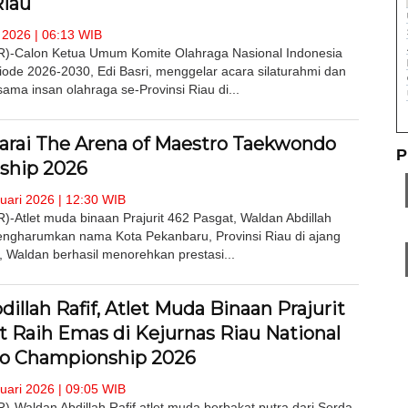
Riau
2026 | 06:13 WIB
-Calon Ketua Umum Komite Olahraga Nasional Indonesia
iode 2026-2030, Edi Basri, menggelar acara silaturahmi dan
ama insan olahraga se-Provinsi Riau di...
arai The Arena of Maestro Taekwondo
P
ship 2026
uari 2026 | 12:30 WIB
Atlet muda binaan Prajurit 462 Pasgat, Waldan Abdillah
engharumkan nama Kota Pekanbaru, Provinsi Riau di ajang
ni, Waldan berhasil menorehkan prestasi...
illah Rafif, Atlet Muda Binaan Prajurit
t Raih Emas di Kejurnas Riau National
o Championship 2026
uari 2026 | 09:05 WIB
aldan Abdillah Rafif atlet muda berbakat putra dari Serda