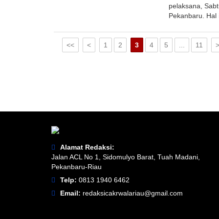
pelaksana, Sabt
Pekanbaru. Hal 
<<
<
1
2
3
4
5
...
11
Alamat Redaksi:
Jalan ACL No 1, Sidomulyo Barat, Tuah Madani,
Pekanbaru-Riau
Telp:
0813 1940 6462
Email:
redaksicakrwalariau@gmail.com