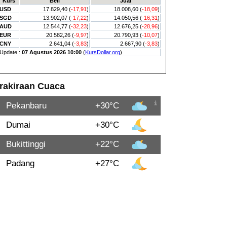
rakiraan Cuaca
Pekanbaru
+30°C
Dumai
+30°C
Bukittinggi
+22°C
Padang
+27°C