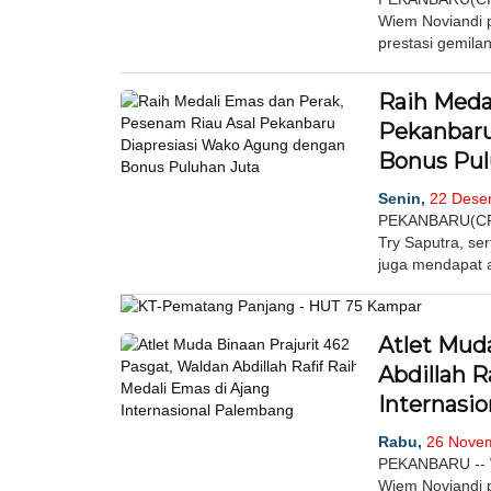
Wiem Noviandi p
prestasi gemilan
Raih Meda
Pekanbaru
Bonus Pul
Senin,
22 Desem
PEKANBARU(CR)-
Try Saputra, se
juga mendapat ap
Atlet Muda
Abdillah R
Internasi
Rabu,
26 Novem
PEKANBARU -- Wa
Wiem Noviandi p