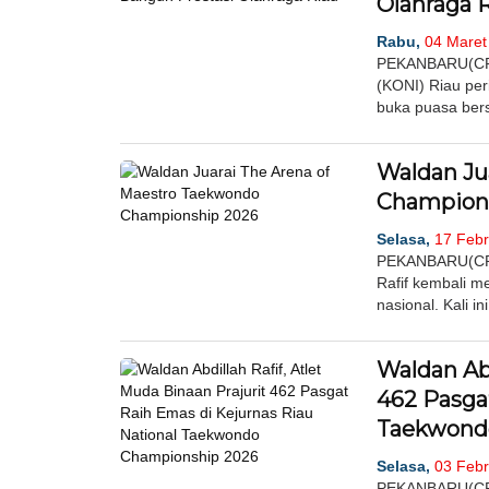
Olahraga 
Rabu,
04 Maret 
PEKANBARU(CR)
(KONI) Riau per
buka puasa bers
Waldan Ju
Champion
Selasa,
17 Febr
PEKANBARU(CR)-
Rafif kembali m
nasional. Kali i
Waldan Abd
462 Pasga
Taekwond
Selasa,
03 Febr
PEKANBARU(CR)-W