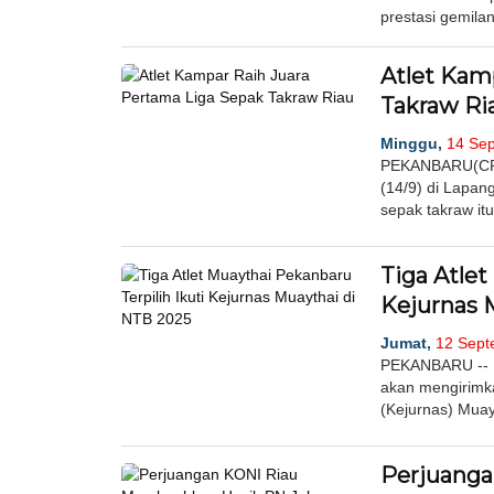
prestasi gemilan
Atlet Kam
Takraw Ri
Minggu,
14 Sep
PEKANBARU(CR)-
(14/9) di Lapan
sepak takraw it
Tiga Atlet
Kejurnas 
Jumat,
12 Sept
PEKANBARU -- P
akan mengirimkan
(Kejurnas) Muay
Perjuanga