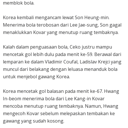
memblok bola.
Korea kembali mengancam lewat Son Heung-min.
Menerima bola terobosan dari Lee Jae-sung, Son gagal
menaklukkan Kovar yang menutup ruang tembaknya.
Kalah dalam penguasaan bola, Ceko justru mampu
mencetak gol lebih dulu pada menit ke-59. Berawal dari
lemparan ke dalam Vladimir Coufal, Ladislav Krejci yang
muncul dari belakang dengan leluasa menanduk bola
untuk menjebol gawang Korea.
Korea mencetak gol balasan pada menit ke-67. Hwang
In-beom menerima bola dari Lee Kang-in Kovar
mencoba menutup ruang tembaknya. Namun, Hwang
mengecoh Kovar sebelum melepaskan tembakan ke
gawang yang sudah kosong.