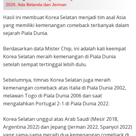
2026, Ada Belanda dan Jerman
Hasil ini membuat Korea Selatan menjadi tim asal Asia
yang memiliki kemenangan comeback terbanyak dalam
sejarah Piala Dunia.
Berdasarkan data Mister Chip, ini adalah kali keempat
Korea Selatan meraih kemenangan di Piala Dunia
setelah sempat tertinggal lebih dulu.
Sebelumnya, timnas Korea Selatan juga meraih
kemenangan comeback atas Italia di Piala Dunia 2002,
melawan Togo di Piala Dunia 2006 dan saat
mengalahkan Portugal 2-1 di Piala Dunia 2022.
Korea Selatan unggul atas Arab Saudi (Mesir 2018,
Argentina 2022) dan Jepang (Jerman 2022, Spanyol 2022)
yang sama-sama meraih dua kemenangan comeback di