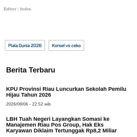
Editor : Indra
Piala Dunia 2026
Korsel vs ceko
Berita Terbaru
KPU Provinsi Riau Luncurkan Sekolah Pemilu
Hijau Tahun 2026
2026/08/06 - 22:52 wib
LBH Tuah Negeri Layangkan Somasi ke
Manajemen Riau Pos Group, Hak Eks
Karyawan Diklaim Tertunggak Rp8,2 Miliar