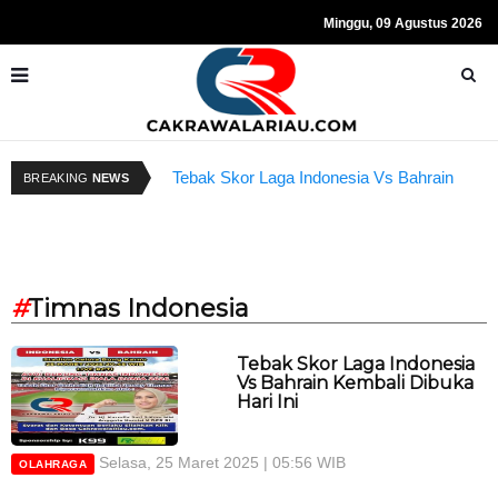
Minggu, 09 Agustus 2026
Tebak Skor Laga Indonesia Vs Bahrain
K
BREAKING
NEWS
Kembali Dibuka Hari Ini
B
#
Timnas Indonesia
Tebak Skor Laga Indonesia
Vs Bahrain Kembali Dibuka
Hari Ini
Selasa, 25 Maret 2025 | 05:56 WIB
OLAHRAGA