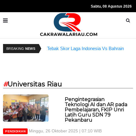
Sabtu, 08 Agustus 2026
Tebak Skor Laga Indonesia Vs Bahrain
R
BREAKING
NEWS
Kembali Dibuka Hari Ini
S
#
Universitas Riau
Pengintegrasian
Teknologi AI dan AR pada
Pembelajaran, FKIP Unri
Latih Guru SDN 79
Pekanbaru
Minggu, 26 Oktober 2025 | 07:10 WIB
PENDIDIKAN