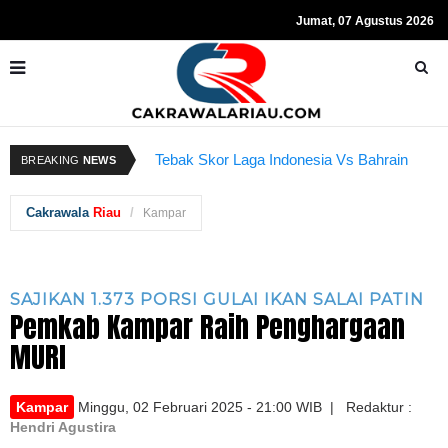
Jumat, 07 Agustus 2026
Resmi Ditahan KPK, Hasto Kristiyanto
K
Tebak Skor Laga Indonesia Vs Bahrain
BREAKING
NEWS
Sempat Teriakkan Kata "Merdeka"
Kembali Dibuka Hari Ini
B
Cakrawala
Riau
Kampar
SAJIKAN 1.373 PORSI GULAI IKAN SALAI PATIN
Pemkab Kampar Raih Penghargaan
MURI
Kampar
Minggu, 02 Februari 2025 - 21:00 WIB | Redaktur :
Hendri Agustira