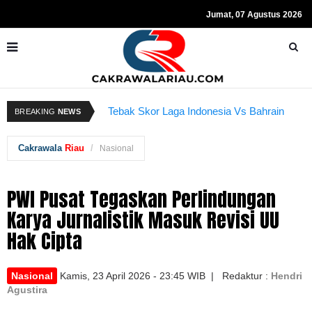
Jumat, 07 Agustus 2026
Resmi Ditahan KPK, Hasto Kristiyanto
K
Tebak Skor Laga Indonesia Vs Bahrain
BREAKING
NEWS
Sempat Teriakkan Kata "Merdeka"
Kembali Dibuka Hari Ini
B
Cakrawala
Riau
Nasional
PWI Pusat Tegaskan Perlindungan
Karya Jurnalistik Masuk Revisi UU
Hak Cipta
Nasional
Kamis, 23 April 2026 - 23:45 WIB | Redaktur :
Hendri
Agustira