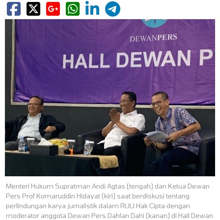
Menteri Hukum Supratman Andi Agtas (tengah) dan Ketua Dewan
Pers Prof Komaruddin Hidayat (kiri) saat berdiskusi tentang
perlindungan karya jurnalistik dalam RUU Hak Cipta dengan
moderator anggota Dewan Pers Dahlan Dahi (kanan) di Hall Dewan