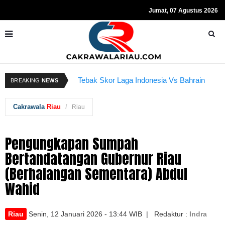
Jumat, 07 Agustus 2026
Resmi Ditahan KPK, Hasto Kristiyanto
K
BREAKING
NEWS
Tebak Skor Laga Indonesia Vs Bahrain
Sempat Teriakkan Kata "Merdeka"
Kembali Dibuka Hari Ini
B
Cakrawala
Riau
Riau
Pengungkapan Sumpah
Bertandatangan Gubernur Riau
(Berhalangan Sementara) Abdul
Wahid
Riau
Senin, 12 Januari 2026 - 13:44 WIB | Redaktur :
Indra