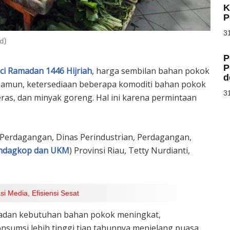
K
P
31
d)
P
P
ci Ramadan 1446 Hijriah
, harga sembilan bahan pokok
d
 Namun, ketersediaan beberapa komoditi bahan pokok
31
ras, dan minyak goreng. Hal ini karena permintaan
 Perdagangan, Dinas Perindustrian, Perdagangan,
indagkop dan UKM
) Provinsi Riau, Tetty Nurdianti,
i Media, Efisiensi Sesat
adan kebutuhan bahan pokok meningkat,
sumsi lebih tinggi tiap tahunnya menjelang puasa,