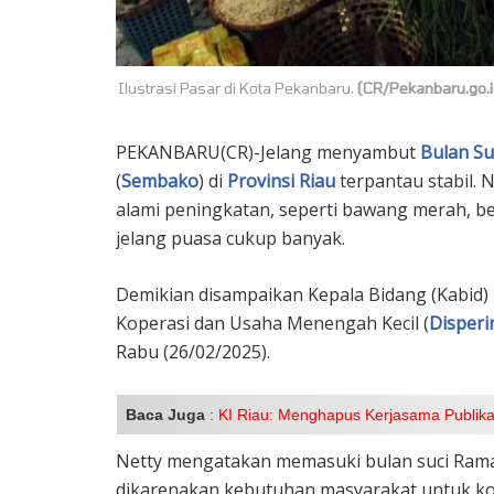
Ilustrasi Pasar di Kota Pekanbaru.
(CR/Pekanbaru.go.i
PEKANBARU(CR)-Jelang menyambut
Bulan Su
(
Sembako
) di
Provinsi Riau
terpantau stabil.
alami peningkatan, seperti bawang merah, be
jelang puasa cukup banyak.
Demikian disampaikan Kepala Bidang (Kabid)
Koperasi dan Usaha Menengah Kecil (
Disper
Rabu (26/02/2025).
Baca Juga
:
KI Riau: Menghapus Kerjasama Publikas
Netty mengatakan memasuki bulan suci Ram
dikarenakan kebutuhan masyarakat untuk kon