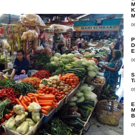
M
K
M
06
P
D
E
06
S
T
05
E
M
B
05