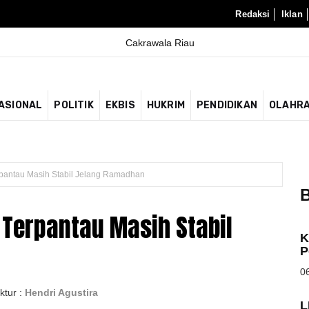
Redaksi
Iklan
ASIONAL
POLITIK
EKBIS
HUKRIM
PENDIDIKAN
OLAHR
pantau Masih Stabil Jelang Ramadhan
B
 Terpantau Masih Stabil
K
P
06
ktur :
Hendri Agustira
L