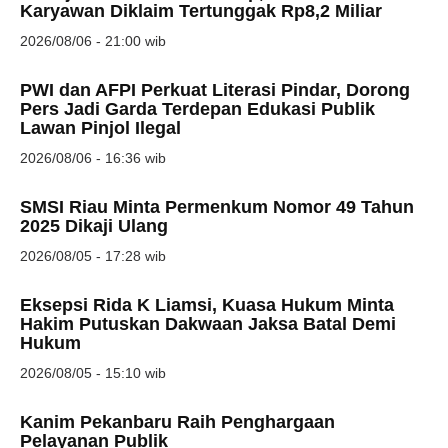
Karyawan Diklaim Tertunggak Rp8,2 Miliar
2026/08/06 - 21:00 wib
PWI dan AFPI Perkuat Literasi Pindar, Dorong
Pers Jadi Garda Terdepan Edukasi Publik
Lawan Pinjol Ilegal
2026/08/06 - 16:36 wib
SMSI Riau Minta Permenkum Nomor 49 Tahun
2025 Dikaji Ulang
2026/08/05 - 17:28 wib
Eksepsi Rida K Liamsi, Kuasa Hukum Minta
Hakim Putuskan Dakwaan Jaksa Batal Demi
Hukum
2026/08/05 - 15:10 wib
Kanim Pekanbaru Raih Penghargaan
Pelayanan Publik