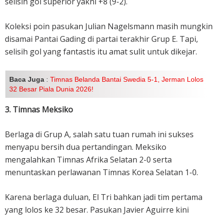
selisih gol superior yakni +8 (9-2).
Koleksi poin pasukan Julian Nagelsmann masih mungkin
disamai Pantai Gading di partai terakhir Grup E. Tapi,
selisih gol yang fantastis itu amat sulit untuk dikejar.
Baca Juga
:
Timnas Belanda Bantai Swedia 5-1, Jerman Lolos
32 Besar Piala Dunia 2026!
3. Timnas Meksiko
Berlaga di Grup A, salah satu tuan rumah ini sukses
menyapu bersih dua pertandingan. Meksiko
mengalahkan Timnas Afrika Selatan 2-0 serta
menuntaskan perlawanan Timnas Korea Selatan 1-0.
Karena berlaga duluan, El Tri bahkan jadi tim pertama
yang lolos ke 32 besar. Pasukan Javier Aguirre kini