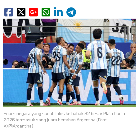
Enam negara yang sudah lolos ke babak 32 besar Piala Dunia
2026 termasuk sang juara bertahan Argentina (Foto:
X/@Argentina)