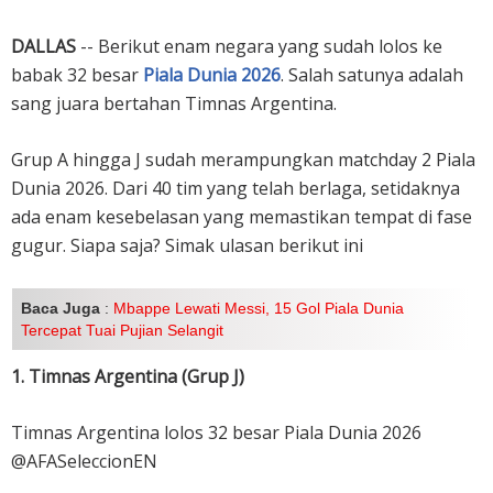
DALLAS
-- Berikut enam negara yang sudah lolos ke
babak 32 besar
Piala Dunia 2026
. Salah satunya adalah
sang juara bertahan Timnas Argentina.
Grup A hingga J sudah merampungkan matchday 2 Piala
Dunia 2026. Dari 40 tim yang telah berlaga, setidaknya
ada enam kesebelasan yang memastikan tempat di fase
gugur. Siapa saja? Simak ulasan berikut ini
Baca Juga
:
Mbappe Lewati Messi, 15 Gol Piala Dunia
Tercepat Tuai Pujian Selangit
1. Timnas Argentina (Grup J)
Timnas Argentina lolos 32 besar Piala Dunia 2026
@AFASeleccionEN