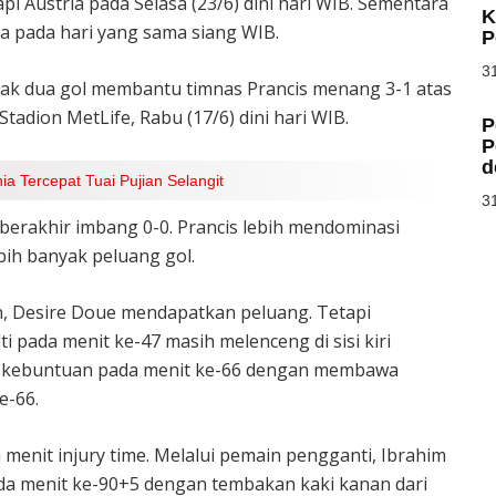
i Austria pada Selasa (23/6) dini hari WIB. Sementara
K
ia pada hari yang sama siang WIB.
P
31
ak dua gol membantu timnas Prancis menang 3-1 atas
Stadion MetLife, Rabu (17/6) dini hari WIB.
P
P
d
a Tercepat Tuai Pujian Selangit
31
berakhir imbang 0-0. Prancis lebih mendominasi
bih banyak peluang gol.
, Desire Doue mendapatkan peluang. Tetapi
ti pada menit ke-47 masih melenceng di sisi kiri
 kebuntuan pada menit ke-66 dengan membawa
e-66.
menit injury time. Melalui pemain pengganti, Ibrahim
 menit ke-90+5 dengan tembakan kaki kanan dari