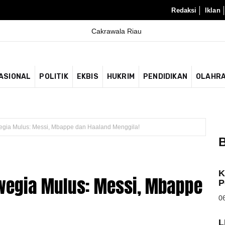
Redaksi
Iklan
ASIONAL
POLITIK
EKBIS
HUKRIM
PENDIDIKAN
OLAHR
wegia Mulus: Messi, Mbappe dan Haaland Menggila!
B
K
rwegia Mulus: Messi, Mbappe
P
06
L