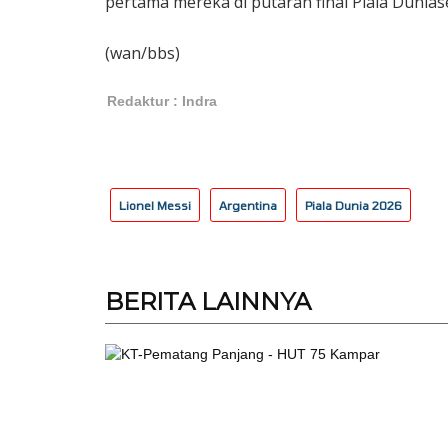
pertama mereka di putaran final Piala Dunias
(wan/bbs)
Redaktur : Indra
Lionel Messi
Argentina
Piala Dunia 2026
BERITA
LAINNYA