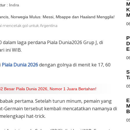
M
tur :
Indra
K
M
06
ai mencetak gol untuk Argentina
P
 dalam laga perdana Piala Dunia2026 Grup J, di
D
E
ri ini WIB.
06
i
Piala Dunia 2026
dengan golnya di menit ke 17, 60
S
T
05
2 Besar Piala Dunia 2026, Nomor 1 Juara Bertahan!
E
babak pertama. Setelah turun minum, pemain yang
M
nt-Germain tersebut kembali mencatatkan namanya di
B
elengkapi hat-trick.
05