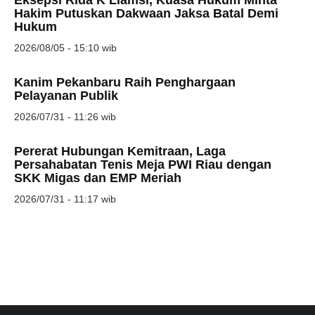
Hakim Putuskan Dakwaan Jaksa Batal Demi
Hukum
2026/08/05 - 15:10 wib
Kanim Pekanbaru Raih Penghargaan
Pelayanan Publik
2026/07/31 - 11:26 wib
Pererat Hubungan Kemitraan, Laga
Persahabatan Tenis Meja PWI Riau dengan
SKK Migas dan EMP Meriah
2026/07/31 - 11:17 wib