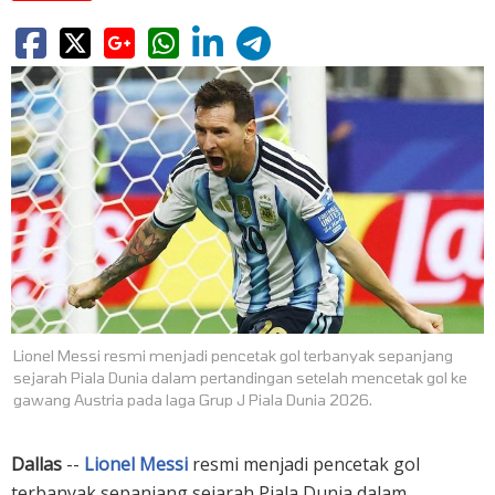
Lionel Messi resmi menjadi pencetak gol terbanyak sepanjang
sejarah Piala Dunia dalam pertandingan setelah mencetak gol ke
gawang Austria pada laga Grup J Piala Dunia 2026.
Dallas
--
Lionel Messi
resmi menjadi pencetak gol
terbanyak sepanjang sejarah Piala Dunia dalam