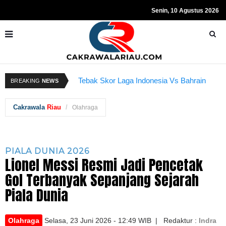
Senin, 10 Agustus 2026
Kapolda Riau dan Istri Bantu Ringankan
R
BREAKING
NEWS
Tebak Skor Laga Indonesia Vs Bahrain
Beban Anggota
Kembali Dibuka Hari Ini
S
Cakrawala
Riau
Olahraga
PIALA DUNIA 2026
Lionel Messi Resmi Jadi Pencetak
Gol Terbanyak Sepanjang Sejarah
Piala Dunia
Olahraga
Selasa, 23 Juni 2026 - 12:49 WIB | Redaktur :
Indra