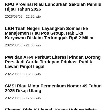
KPU Provinsi Riau Luncurkan Sekolah Pemilu
Hijau Tahun 2026
2026/08/06 - 22:52 wib
LBH Tuah Negeri Layangkan Somasi ke
Manajemen Riau Pos Group, Hak Eks
Karyawan Diklaim Tertunggak Rp8,2 Miliar
2026/08/06 - 21:00 wib
PWI dan AFPI Perkuat Literasi Pindar, Dorong
Pers Jadi Garda Terdepan Edukasi Publik
Lawan Pinjol Ilegal
2026/08/06 - 16:36 wib
SMSI Riau Minta Permenkum Nomor 49 Tahun
2025 Dikaji Ulang
2026/08/05 - 17:28 wib
Eksepsi Rida K Liamsi, Kuasa Hukum Minta