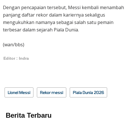
Dengan pencapaian tersebut, Messi kembali menambah
panjang daftar rekor dalam kariernya sekaligus
mengukuhkan namanya sebagai salah satu pemain
terbesar dalam sejarah Piala Dunia.
(wan/bbs)
Editor : Indra
Lionel Messi
Rekor messi
Piala Dunia 2026
Berita Terbaru