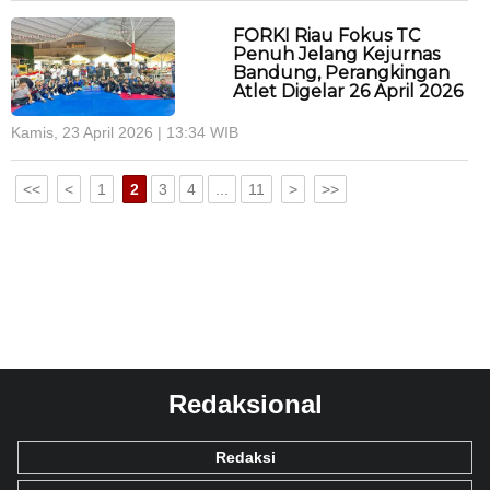
FORKI Riau Fokus TC
Penuh Jelang Kejurnas
Bandung, Perangkingan
Atlet Digelar 26 April 2026
Kamis, 23 April 2026 | 13:34 WIB
<<
<
1
2
3
4
...
11
>
>>
Redaksional
Redaksi