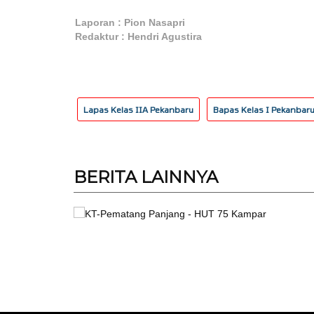
Laporan : Pion Nasapri
Redaktur : Hendri Agustira
Lapas Kelas IIA Pekanbaru
Bapas Kelas I Pekanbar
BERITA
LAINNYA