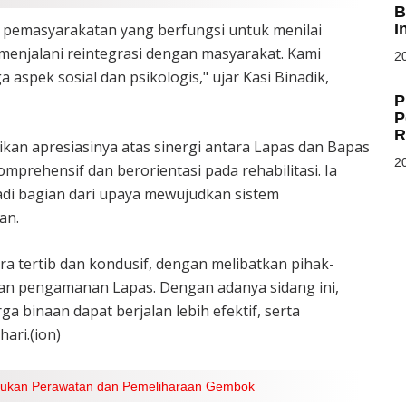
B
I
m pemasyarakatan yang berfungsi untuk menilai
menjalani reintegrasi dengan masyarakat. Kami
20
a aspek sosial dan psikologis," ujar Kasi Binadik,
P
P
R
an apresiasinya atas sinergi antara Lapas dan Bapas
20
rehensif dan berorientasi pada rehabilitasi. Ia
di bagian dari upaya mewujudkan sistem
an.
a tertib dan kondusif, dengan melibatkan pihak-
an pengamanan Lapas. Dengan adanya sidang ini,
ga binaan dapat berjalan lebih efektif, serta
ari.(ion)
Lakukan Perawatan dan Pemeliharaan Gembok