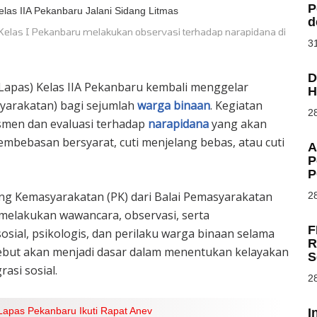
P
d
elas I Pekanbaru melakukan observasi terhadap narapidana di
31
D
pas) Kelas IIA Pekanbaru kembali menggelar
H
yarakatan) bagi sejumlah
warga binaan
. Kegiatan
28
esmen dan evaluasi terhadap
narapidana
yang akan
embebasan bersyarat, cuti menjelang bebas, atau cuti
A
P
P
ing Kemasyarakatan (PK) dari Balai Pemasyarakatan
28
 melakukan wawancara, observasi, serta
F
sial, psikologis, dan perilaku warga binaan selama
R
rsebut akan menjadi dasar dalam menentukan kelayakan
S
asi sosial.
28
Lapas Pekanbaru Ikuti Rapat Anev
I