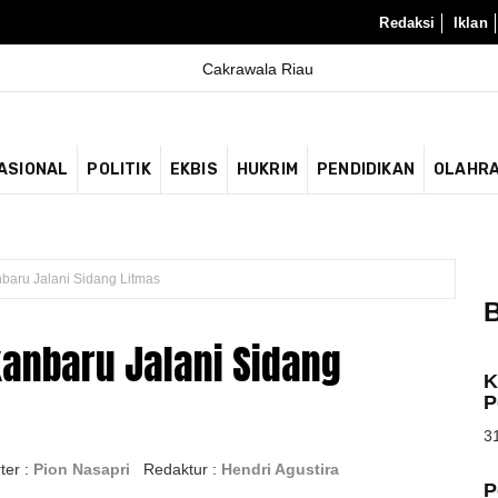
Redaksi
Iklan
ASIONAL
POLITIK
EKBIS
HUKRIM
PENDIDIKAN
OLAHR
nbaru Jalani Sidang Litmas
B
kanbaru Jalani Sidang
K
P
31
ter :
Pion Nasapri
Redaktur :
Hendri Agustira
P