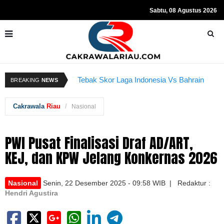
Sabtu, 08 Agustus 2026
Resmi Ditahan KPK, Hasto Kristiyanto
K
Tebak Skor Laga Indonesia Vs Bahrain
BREAKING
NEWS
Sempat Teriakkan Kata "Merdeka"
Kembali Dibuka Hari Ini
B
Cakrawala
Riau
Nasional
PWI Pusat Finalisasi Draf AD/ART,
KEJ, dan KPW Jelang Konkernas 2026
Nasional
Senin, 22 Desember 2025 - 09:58 WIB | Redaktur :
Hendri Agustira