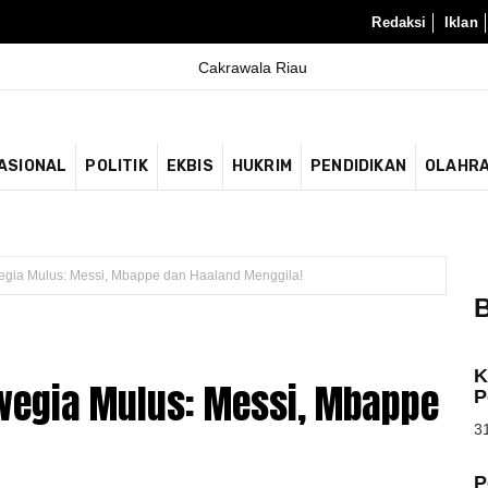
Redaksi
Iklan
ASIONAL
POLITIK
EKBIS
HUKRIM
PENDIDIKAN
OLAHR
wegia Mulus: Messi, Mbappe dan Haaland Menggila!
B
K
rwegia Mulus: Messi, Mbappe
P
31
P