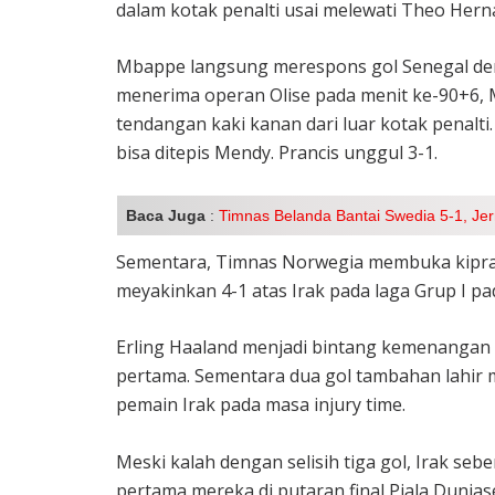
dalam kotak penalti usai melewati Theo Herna
Mbappe langsung merespons gol Senegal deng
menerima operan Olise pada menit ke-90+6, 
tendangan kaki kanan dari luar kotak penalt
bisa ditepis Mendy. Prancis unggul 3-1.
Baca Juga
:
Timnas Belanda Bantai Swedia 5-1, Jer
Sementara, Timnas Norwegia membuka kipra
meyakinkan 4-1 atas Irak pada laga Grup I pad
Erling Haaland menjadi bintang kemenangan 
pertama. Sementara dua gol tambahan lahir m
pemain Irak pada masa injury time.
Meski kalah dengan selisih tiga gol, Irak s
pertama mereka di putaran final Piala Dunias