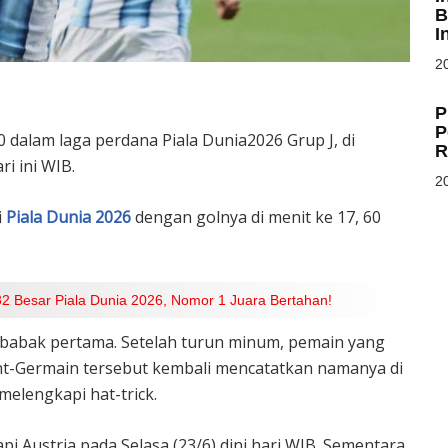
B
I
20
P
P
 dalam laga perdana Piala Dunia2026 Grup J, di
R
ri ini WIB.
20
i
Piala Dunia 2026
dengan golnya di menit ke 17, 60
2 Besar Piala Dunia 2026, Nomor 1 Juara Bertahan!
babak pertama. Setelah turun minum, pemain yang
nt-Germain tersebut kembali mencatatkan namanya di
elengkapi hat-trick.
i Austria pada Selasa (23/6) dini hari WIB. Sementara