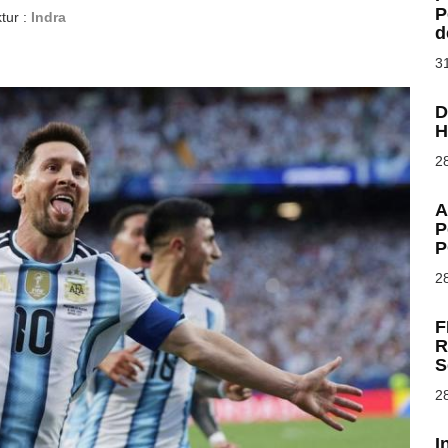
P
tur :
Indra
d
31
D
H
28
A
P
P
28
F
R
S
28
I