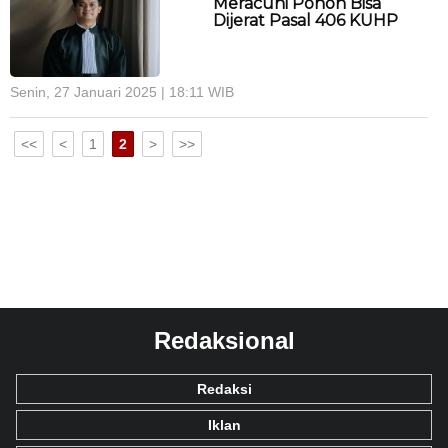
Meracuni Pohon Bisa
Dijerat Pasal 406 KUHP
Senin, 27 Januari 2025 | 18:11 WIB
<<
<
1
2
>
>>
Redaksional
Redaksi
Iklan